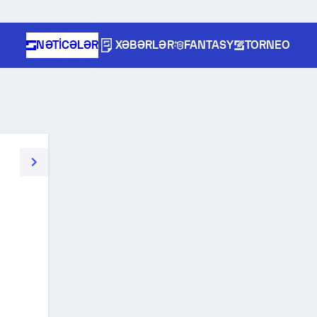
NƏTICƏLƏR
XƏBƏRLƏR
FANTASY
TORNEO