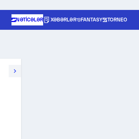
NƏTICƏLƏR
XƏBƏRLƏR
FANTASY
TORNEO