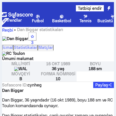
Tətbiqi endir
Trendlər
Futbol
Basketbol
Tennis
Buzüstü 
Dan Biggar statistikaları
Reqbi
Dan Biggar
3
İcmal
Statistikalar
Matçlar
RC Toulon
Ümumi məlumat
MILLIYƏTI
16 OKT 1989
BOYU
WAL
36 yaş
188 sm
MÖVQEYI
FORMA NÖMRƏSI
B
10
Sofascore ID
:
cynheg
Paylaş
Dan Biggar
Dan Biggar, 36 yaşındadır (16 okt 1989), boyu 188 sm və RC
Toulon komandasında oynayır.
Dan Biggar statistikaları, canlı oyunlar zamanı və oynanılan