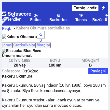
Tətbiqi endir
Trendlər
Futbol
Basketbol
Tennis
Buzüstü 
Kakeru Okumura statistikaları
Reqbi
Kakeru Okumura
0
İcmal
Statistikalar
Matçlar
Shizuoka Blue Revs
Ümumi məlumat
10 IYN 1998
BOYU
MÖVQEYI
28 yaş
180 sm
B
Sofascore ID
:
r3x2uc
Paylaş
Kakeru Okumura
Kakeru Okumura, 28 yaşındadır (10 iyn 1998), boyu 180 sm
və Şizuoka Blyu Revs komandasında oynayır.
Kakeru Okumura statistikaları, canlı oyunlar zamanı və
oynanılan hər oyundan sonra mövcud olacaq.