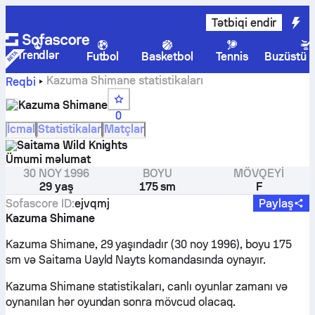
Tətbiqi endir
Trendlər
Futbol
Basketbol
Tennis
Buzüstü 
Kazuma Shimane statistikaları
Reqbi
Kazuma Shimane
0
İcmal
Statistikalar
Matçlar
Saitama Wild Knights
Ümumi məlumat
30 NOY 1996
BOYU
MÖVQEYI
29 yaş
175 sm
F
Sofascore ID
:
ejvqmj
Paylaş
Kazuma Shimane
Kazuma Shimane, 29 yaşındadır (30 noy 1996), boyu 175
sm və Saitama Uayld Nayts komandasında oynayır.
Kazuma Shimane statistikaları, canlı oyunlar zamanı və
oynanılan hər oyundan sonra mövcud olacaq.