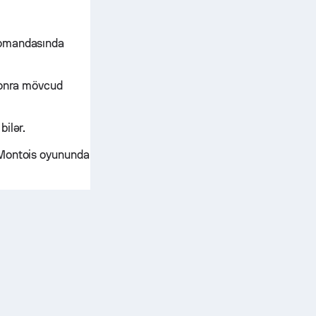
komandasında
 sonra mövcud
ilər.
 Montois oyununda