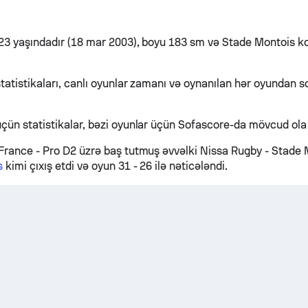
23 yaşındadır (18 mar 2003), boyu 183 sm və Stade Montois 
tatistikaları, canlı oyunlar zamanı və oynanılan hər oyundan
çün statistikalar, bəzi oyunlar üçün Sofascore-da mövcud ola b
France - Pro D2 üzrə baş tutmuş əvvəlki Nissa Rugby - Stade
s
kimi çıxış etdi və oyun 31 - 26 ilə nəticələndi.