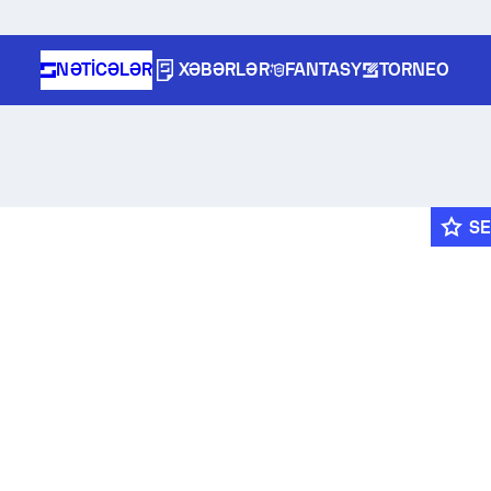
NƏTICƏLƏR
XƏBƏRLƏR
FANTASY
TORNEO
SE