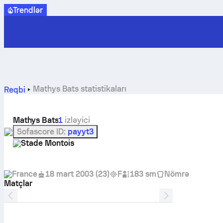
Trendlər
Mathys Bats statistikaları
Reqbi
Mathys Bats
1
izləyici
Sofascore ID
:
payyt3
Stade Montois
France
18 mart 2003
(
23
)
F
183 sm
Nömrə
Matçlar