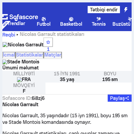
Tətbiqi endir
Trendlər
Futbol
Basketbol
Tennis
Buzüstü 
Nicolas Garrault statistikaları
Reqbi
Nicolas Garrault
1
İcmal
Statistikalar
Matçlar
Stade Montois
Ümumi məlumat
MILLIYƏTI
15 IYN 1991
BOYU
FRA
35 yaş
195 sm
MÖVQEYI
F
Sofascore ID
:
6i8zj6
Paylaş
Nicolas Garrault
Nicolas Garrault, 35 yaşındadır (15 iyn 1991), boyu 195 sm
və Stade Montois komandasında oynayır.
Nicolas Garrault statistikaları, canlı oyunlar zamanı və