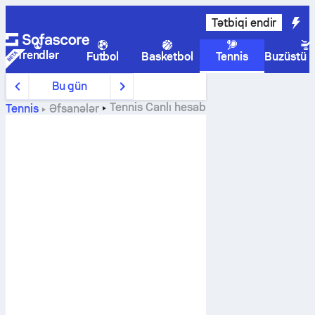
Tətbiqi endir
Trendlər
Futbol
Basketbol
Tennis
Buzüstü 
Bu gün
Tennis
Canlı hesab
Tennis
Əfsanələr