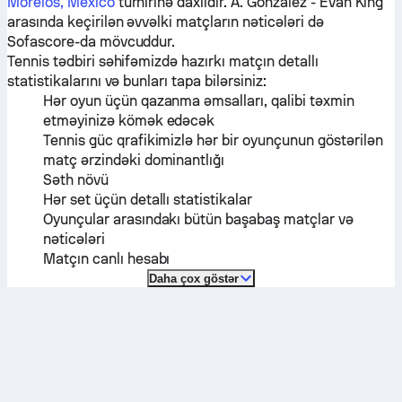
Morelos, Mexico
turnirinə daxildir.
A. González
-
Evan King
arasında keçirilən əvvəlki matçların nəticələri də
Sofascore-da mövcuddur.
Tennis tədbiri səhifəmizdə hazırkı matçın detallı
statistikalarını və bunları tapa bilərsiniz:
Hər oyun üçün qazanma əmsalları, qalibi təxmin
etməyinizə kömək edəcək
Tennis güc qrafikimizlə hər bir oyunçunun göstərilən
matç ərzindəki dominantlığı
Səth növü
Hər set üçün detallı statistikalar
Oyunçular arasındakı bütün başabaş matçlar və
nəticələri
Matçın canlı hesabı
Daha çox göstər