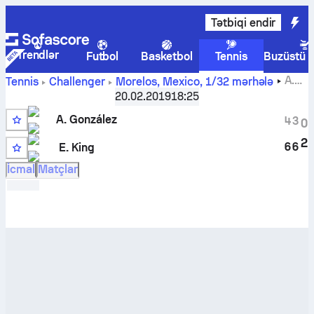
Tətbiqi endir
Trendlər
Futbol
Basketbol
Tennis
Buzüstü 
A.
Tennis
Challenger
Morelos, Mexico
,
1/32 mərhələ
González
-
Evan King
canlı hesabı və başabaş mübarizə
20.02.2019
18:25
nəticələri
A. González
4
3
0
2
6
6
E. King
15
İcmal
Matçlar