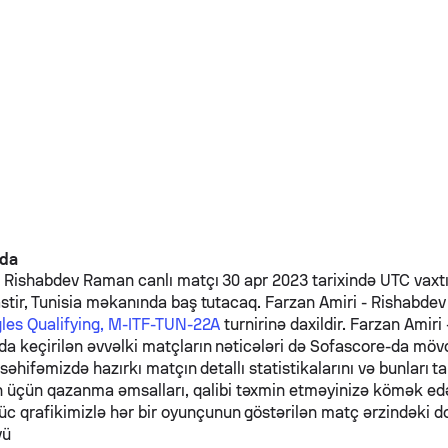
nda
-
Rishabdev Raman
canlı matçı 30 apr 2023 tarixində UTC vaxtı 
stir, Tunisia məkanında baş tutacaq.
Farzan Amiri
-
Rishabde
gles Qualifying, M-ITF-TUN-22A
turnirinə daxildir.
Farzan Amiri
da keçirilən əvvəlki matçların nəticələri də Sofascore-da möv
 səhifəmizdə hazırkı matçın detallı statistikalarını və bunları ta
n üçün qazanma əmsalları, qalibi təxmin etməyinizə kömək e
üc qrafikimizlə hər bir oyunçunun göstərilən matç ərzindəki d
vü