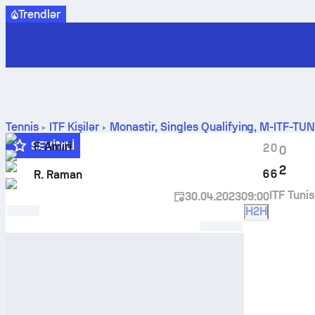
Trendlər
Tennis
ITF Kişilər
Monastir, Singles Qualifying, M-ITF-TU
nəticələri
SEVIMLI
F. Amiri
2
0
0
2
6
6
R. Raman
ITF Tuni
30.04.2023
09:00
H2H