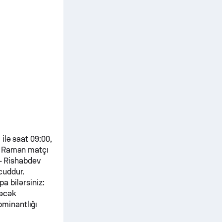
ilə saat 09:00,
v Raman
matçı
-
Rishabdev
cuddur.
pa bilərsiniz:
dəcək
ominantlığı