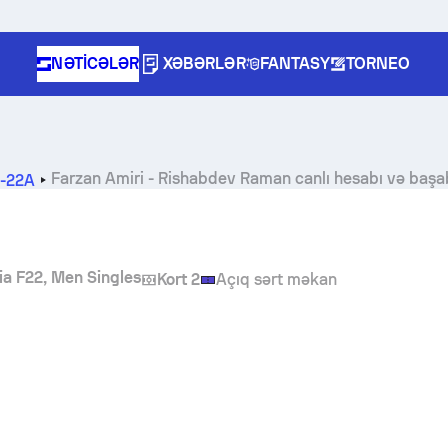
NƏTICƏLƏR
XƏBƏRLƏR
FANTASY
TORNEO
Farzan Amiri
-
Rishabdev Raman
canlı hesabı və baş
N-22A
sia F22, Men Singles
Kort 2
Açıq sərt məkan