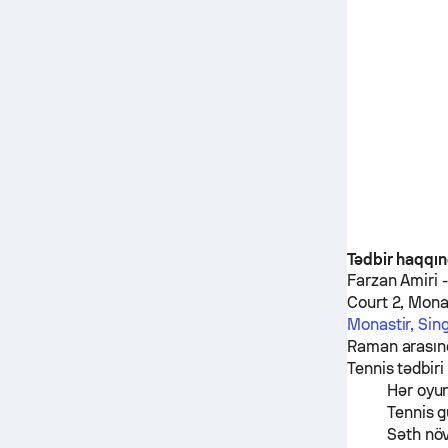
Tədbir haqqı
Farzan Amiri
Court 2, Mona
Monastir, Sin
Raman
arasın
Tennis tədbiri
Hər oyu
Tennis g
Səth nö