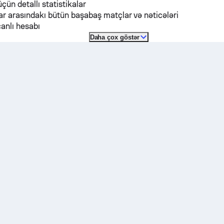
üçün detallı statistikalar
r arasındakı bütün başabaş matçlar və nəticələri
anlı hesabı
Daha çox göstər