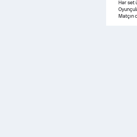
Hər set 
Oyunçula
Matçın c