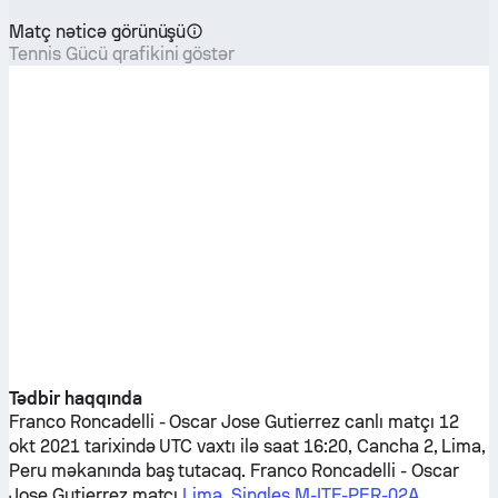
Matç nəticə görünüşü
Tennis Gücü qrafikini göstər
Tədbir haqqında
Franco Roncadelli
-
Oscar Jose Gutierrez
canlı matçı 12
okt 2021 tarixində UTC vaxtı ilə saat 16:20, Cancha 2, Lima,
Peru məkanında baş tutacaq.
Franco Roncadelli
-
Oscar
Jose Gutierrez
matçı
Lima, Singles M-ITF-PER-02A