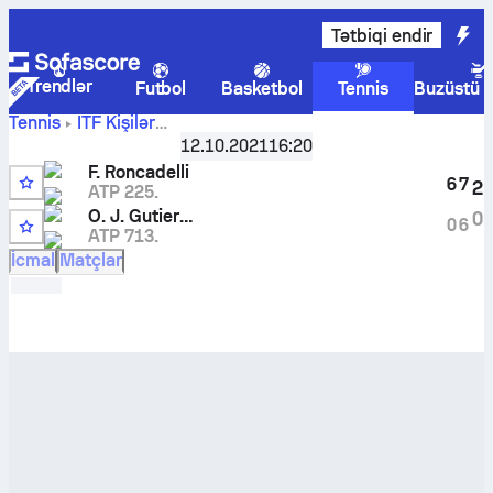
Tətbiqi endir
Trendlər
Futbol
Basketbol
Tennis
Buzüstü 
Tennis
ITF Kişilər
Franco
Lima, Singles M-ITF-PER-02A
12.10.2021
,
16:20
1/32 mərhələ
Roncadelli
-
Oscar Jose Gutierrez
canlı hesabı və başabaş
F. Roncadelli
6
7
2
mübarizə nəticələri
ATP 225.
O. J. Gutierrez
0
0
6
ATP 713.
İcmal
Matçlar