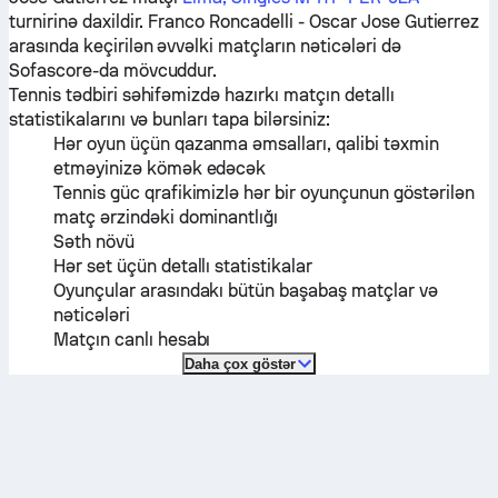
turnirinə daxildir.
Franco Roncadelli
-
Oscar Jose Gutierrez
arasında keçirilən əvvəlki matçların nəticələri də
Sofascore-da mövcuddur.
Tennis tədbiri səhifəmizdə hazırkı matçın detallı
statistikalarını və bunları tapa bilərsiniz:
Hər oyun üçün qazanma əmsalları, qalibi təxmin
etməyinizə kömək edəcək
Tennis güc qrafikimizlə hər bir oyunçunun göstərilən
matç ərzindəki dominantlığı
Səth növü
Hər set üçün detallı statistikalar
Oyunçular arasındakı bütün başabaş matçlar və
nəticələri
Matçın canlı hesabı
Daha çox göstər