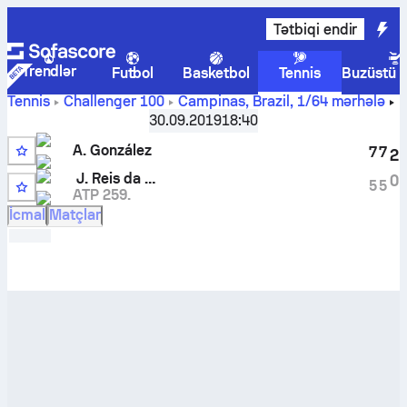
Tətbiqi endir
Trendlər
Futbol
Basketbol
Tennis
Buzüstü 
Tennis
Challenger
100
Campinas, Brazil
,
1/64 mərhələ
A. González
-
Joao Lucas Reis da Silva
canlı hesabı və
30.09.2019
18:40
başabaş mübarizə nəticələri
A. González
7
7
2
J. Reis da Silva
0
5
5
ATP 259.
WC
İcmal
Matçlar