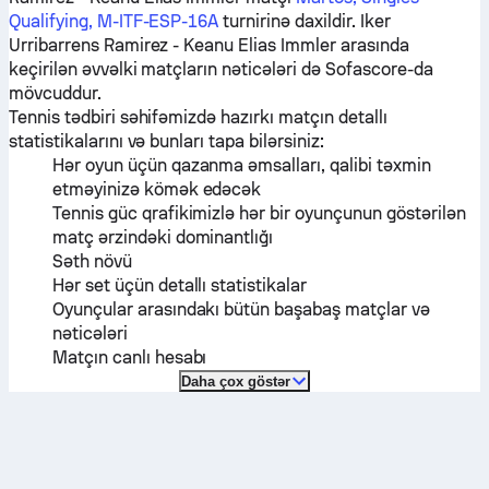
Qualifying, M-ITF-ESP-16A
turnirinə daxildir.
Iker
Urribarrens Ramirez
-
Keanu Elias Immler
arasında
keçirilən əvvəlki matçların nəticələri də Sofascore-da
mövcuddur.
Tennis tədbiri səhifəmizdə hazırkı matçın detallı
statistikalarını və bunları tapa bilərsiniz:
Hər oyun üçün qazanma əmsalları, qalibi təxmin
etməyinizə kömək edəcək
Tennis güc qrafikimizlə hər bir oyunçunun göstərilən
matç ərzindəki dominantlığı
Səth növü
Hər set üçün detallı statistikalar
Oyunçular arasındakı bütün başabaş matçlar və
nəticələri
Matçın canlı hesabı
Daha çox göstər