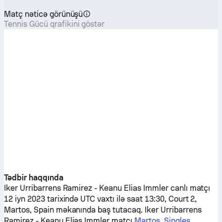
Matç nəticə görünüşü
Tennis Gücü qrafikini göstər
Tədbir haqqında
Iker Urribarrens Ramirez
-
Keanu Elias Immler
canlı matçı
12 iyn 2023 tarixində UTC vaxtı ilə saat 13:30, Court 2,
Martos, Spain məkanında baş tutacaq.
Iker Urribarrens
Ramirez
-
Keanu Elias Immler
matçı
Martos, Singles