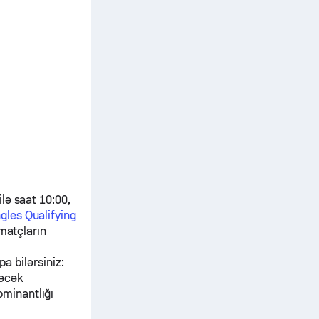
lə saat 10:00,
ngles Qualifying
matçların
pa bilərsiniz:
dəcək
ominantlığı