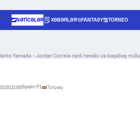
NƏTICƏLƏR
XƏBƏRLƏR
FANTASY
TORNEO
Kento Yamada
-
Jordan Correia
canlı hesabı və başabaş mübar
Spain F1
2016
10:00
Torpaq