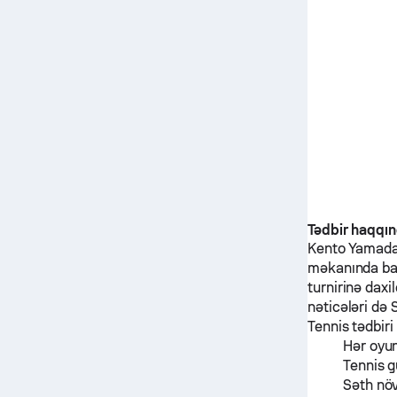
Tədbir haqqı
Kento Yamad
məkanında ba
turnirinə daxil
nəticələri də
Tennis tədbiri
Hər oyu
Tennis g
Səth nö