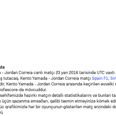
nda
a
-
Jordan Correia
canlı matçı 23 yan 2016 tarixində UTC vaxtı i
ş tutacaq.
Kento Yamada
-
Jordan Correia
matçı
Spain F1, Si
dir.
Kento Yamada
-
Jordan Correia
arasında keçirilən əvvəlki 
 Sofascore-da mövcuddur.
 səhifəmizdə hazırkı matçın detallı statistikalarını və bunları ta
n üçün qazanma əmsalları, qalibi təxmin etməyinizə kömək e
üc qrafikimizlə hər bir oyunçunun göstərilən matç ərzindəki d
vü