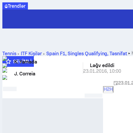
Trendlər
Tennis
ITF Kişilər
Spain F1, Singles Qualifying
,
Təsnifat
SEVIMLI
K. Yamada
Ləğv edildi
23.01.2016
,
10:00
J. Correia
23.01.
H2H