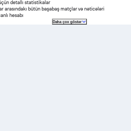
üçün detallı statistikalar
r arasındakı bütün başabaş matçlar və nəticələri
anlı hesabı
Daha çox göstər