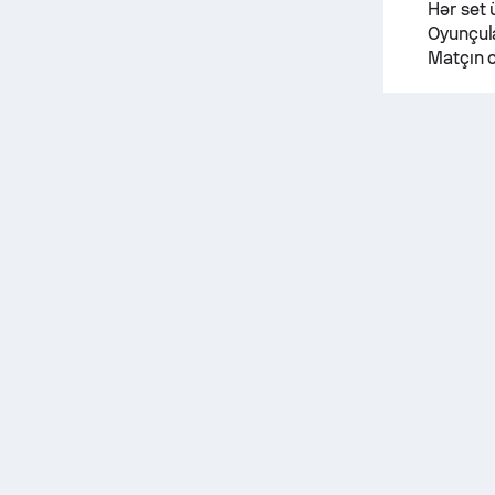
Hər set 
Oyunçula
Matçın c