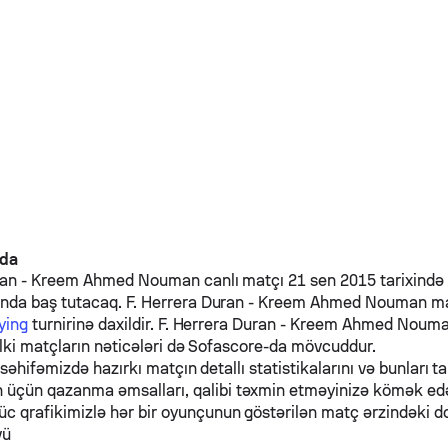
nda
ran
-
Kreem Ahmed Nouman
canlı matçı 21 sen 2015 tarixində 
ında baş tutacaq.
F. Herrera Duran
-
Kreem Ahmed Nouman
ma
ying
turnirinə daxildir.
F. Herrera Duran
-
Kreem Ahmed Noum
əlki matçların nəticələri də Sofascore-da mövcuddur.
 səhifəmizdə hazırkı matçın detallı statistikalarını və bunları ta
n üçün qazanma əmsalları, qalibi təxmin etməyinizə kömək e
üc qrafikimizlə hər bir oyunçunun göstərilən matç ərzindəki d
vü