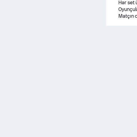
Hər set 
Oyunçula
Matçın c