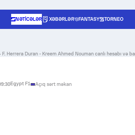
NƏTICƏLƏR
XƏBƏRLƏR
FANTASY
TORNEO
F. Herrera Duran
-
Kreem Ahmed Nouman
canlı hesabı və b
Egypt F1
09:30
Açıq sərt məkan