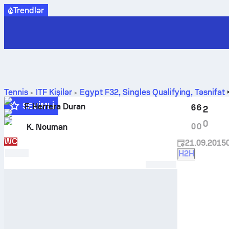
Trendlər
Tennis
ITF Kişilər
Egypt F32, Singles Qualifying
,
Təsnifat
nəticələri
SEVIMLI
F. Herrera Duran
6
6
2
0
0
0
K. Nouman
WC
21.09.2015
H2H