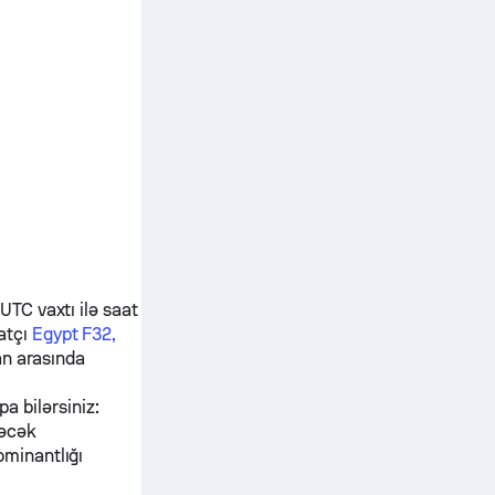
UTC vaxtı ilə saat
tçı
Egypt F32,
an
arasında
pa bilərsiniz:
dəcək
ominantlığı