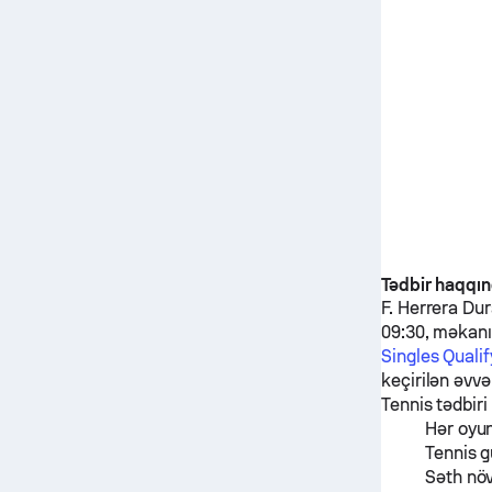
Tədbir haqqı
F. Herrera Du
09:30, məkan
Singles Qualif
keçirilən əvv
Tennis tədbiri
Hər oyu
Tennis g
Səth nö