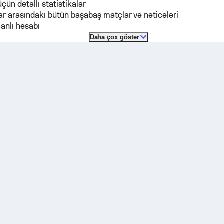
üçün detallı statistikalar
r arasındakı bütün başabaş matçlar və nəticələri
anlı hesabı
Daha çox göstər