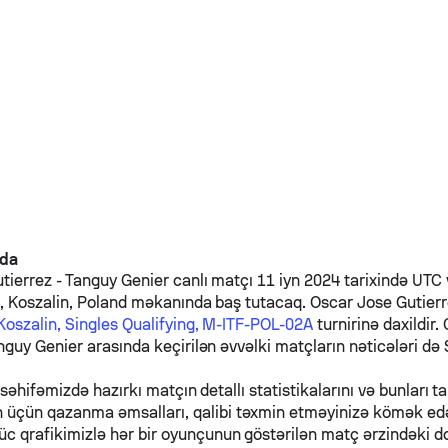
nda
tierrez
-
Tanguy Genier
canlı matçı 11 iyn 2024 tarixində UTC v
2, Koszalin, Poland məkanında baş tutacaq.
Oscar Jose Gutier
Koszalin, Singles Qualifying, M-ITF-POL-02A
turnirinə daxildir.
nguy Genier
arasında keçirilən əvvəlki matçların nəticələri də
 səhifəmizdə hazırkı matçın detallı statistikalarını və bunları ta
n üçün qazanma əmsalları, qalibi təxmin etməyinizə kömək e
üc qrafikimizlə hər bir oyunçunun göstərilən matç ərzindəki d