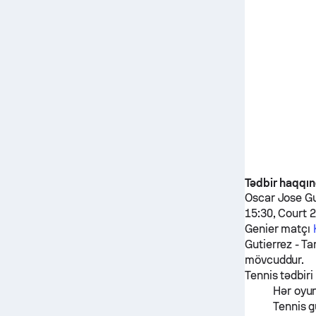
Tədbir haqqı
Oscar Jose Gu
15:30, Court 
Genier
matçı
Gutierrez
-
Ta
mövcuddur.
Tennis tədbiri
Hər oyu
Tennis g