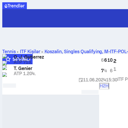
Trendlər
Tennis
ITF Kişilər
Koszalin, Singles Qualifying, M-ITF-PO
nəticələri
O. J. Gutierrez
SEVIMLI
6
6
10
2
ATP 713.
T. Genier
1
7
4
6
ATP 1.204.
ITF 
11.06.2024
15:30
H2H