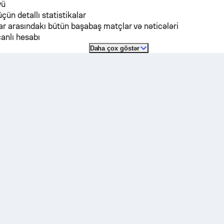
vü
üçün detallı statistikalar
r arasındakı bütün başabaş matçlar və nəticələri
anlı hesabı
Daha çox göstər