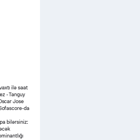
axtı ilə saat
rez
-
Tanguy
Oscar Jose
 Sofascore-da
pa bilərsiniz:
dəcək
ominantlığı