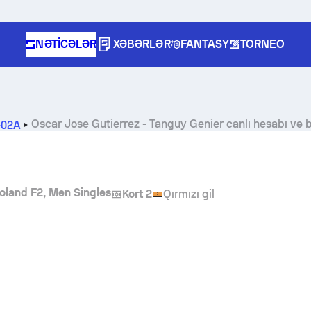
NƏTICƏLƏR
XƏBƏRLƏR
FANTASY
TORNEO
Oscar Jose Gutierrez
-
Tanguy Genier
canlı hesabı və
L-02A
Poland F2, Men Singles
Kort 2
Qırmızı gil