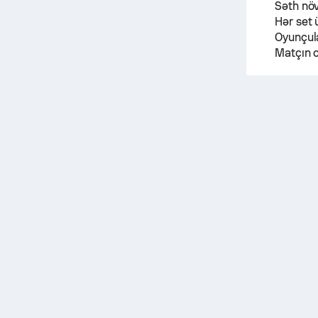
Səth nö
Hər set 
Oyunçula
Matçın c