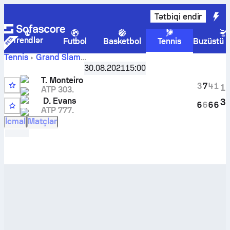
Tətbiqi endir
Trendlər
Futbol
Basketbol
Tennis
Buzüstü 
Tennis
Grand Slam
Thiago
US Open, New York, USA
30.08.2021
,
1/128 mərhələsi
15:00
Monteiro
-
Daniel Evans
canlı hesabı və başabaş mübarizə
T. Monteiro
3
7
4
1
1
nəticələri
ATP 303.
D. Evans
3
6
6
6
6
ATP 777.
24
İcmal
Matçlar