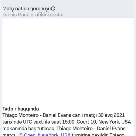
Matç nəticə görünüşü
Tennis Gücü qrafikini göstər
Tədbir haqqında
Thiago Monteiro
-
Daniel Evans
canlı matçı 30 avq 2021
tarixində UTC vaxtı ilə saat 15:00, Court 10, New York, USA
məkanında baş tutacaq.
Thiago Monteiro
-
Daniel Evans
matçı
US Open, New York, USA
turnirinə daxildir.
Thiago