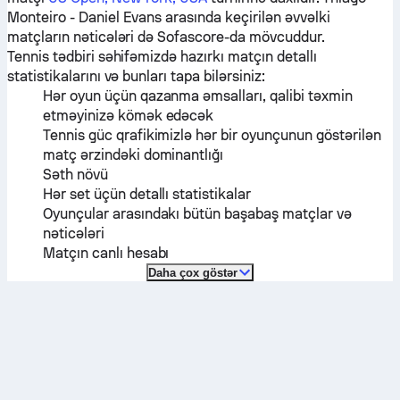
Monteiro
-
Daniel Evans
arasında keçirilən əvvəlki
matçların nəticələri də Sofascore-da mövcuddur.
Tennis tədbiri səhifəmizdə hazırkı matçın detallı
statistikalarını və bunları tapa bilərsiniz:
Hər oyun üçün qazanma əmsalları, qalibi təxmin
etməyinizə kömək edəcək
Tennis güc qrafikimizlə hər bir oyunçunun göstərilən
matç ərzindəki dominantlığı
Səth növü
Hər set üçün detallı statistikalar
Oyunçular arasındakı bütün başabaş matçlar və
nəticələri
Matçın canlı hesabı
Daha çox göstər