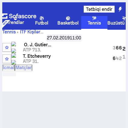
Tətbiqi endir
Trendlər
Futbol
Basketbol
Tennis
Buzüstü 
Tennis
ITF Kişilər
Oscar
Faro, Singles M-ITF-POR-02A
27.02.2019
,
11:00
1/32 mərhələ
Jose Gutierrez
-
Tomas Martin Etcheverry
canlı hesabı və
O. J. Gutierrez
3
6
6
2
başabaş mübarizə nəticələri
ATP 713.
Q
T. Etcheverry
1
6
4
2
ATP 31.
İcmal
Matçlar