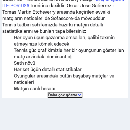
ITF-POR-02A
turnirinə daxildir.
Oscar Jose Gutierrez
-
Tomas Martin Etcheverry
arasında keçirilən əvvəlki
matçların nəticələri də Sofascore-da mövcuddur.
Tennis tədbiri səhifəmizdə hazırkı matçın detallı
statistikalarını və bunları tapa bilərsiniz:
Hər oyun üçün qazanma əmsalları, qalibi təxmin
etməyinizə kömək edəcək
Tennis güc qrafikimizlə hər bir oyunçunun göstərilən
matç ərzindəki dominantlığı
Səth növü
Hər set üçün detallı statistikalar
Oyunçular arasındakı bütün başabaş matçlar və
nəticələri
Matçın canlı hesabı
Daha çox göstər