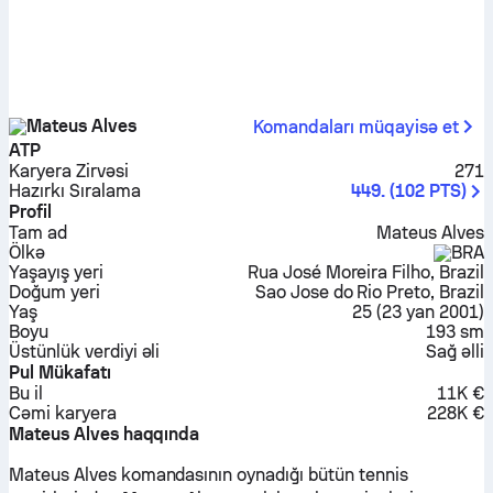
Mateus Alves
Komandaları müqayisə et
ATP
Karyera Zirvəsi
271
Hazırkı Sıralama
449.
(
102
PTS
)
Profil
Tam ad
Mateus Alves
Ölkə
BRA
Yaşayış yeri
Rua José Moreira Filho, Brazil
Doğum yeri
Sao Jose do Rio Preto, Brazil
Yaş
25
(
23 yan 2001
)
Boyu
193 sm
Üstünlük verdiyi əli
Sağ əlli
Pul Mükafatı
Bu il
11K €
Cəmi karyera
228K €
Mateus Alves haqqında
Mateus Alves komandasının oynadığı bütün tennis