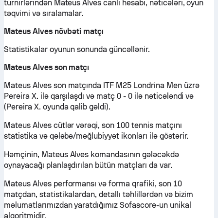
turnirlərindən Mateus Alves canlı hesabı, nəticələri, oyun
təqvimi və sıralamalar.
Mateus Alves növbəti matçı
Statistikalar oyunun sonunda güncəllənir.
Mateus Alves son matçı
Mateus Alves son matçında ITF M25 Londrina Men üzrə
Pereira X. ilə qarşılaşdı və matç 0 - 0 ilə nəticələndi və
(Pereira X. oyunda qalib gəldi).
Mateus Alves cütlər vərəqi, son 100 tennis matçını
statistika və qələbə/məğlubiyyət ikonları ilə göstərir.
Həmçinin, Mateus Alves komandasının gələcəkdə
oynayacağı planlaşdırılan bütün matçları da var.
Mateus Alves performansı və forma qrafiki, son 10
matçdan, statistikalardan, detallı təhlillərdən və bizim
məlumatlarımızdan yaratdığımız Sofascore-un unikal
alqoritmidir.