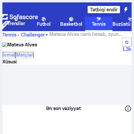
Tətbiqi endir
Trendlər
Futbol
Basketbol
Tennis
Buzüstü 
Mateus Alves canlı hesab, oyun
Tennis
Challenger
təqvimi və nəticələr
Mateus Alves
1.3k
İcmal
Matçlar
Xüsusi
Ən son vəziyyət