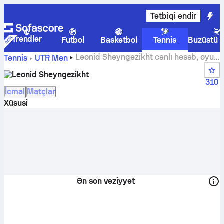
Tətbiqi endir
Trendlər
Futbol
Basketbol
Tennis
Buzüstü 
Leonid Sheyngezikht canlı hesab, oyun
Tennis
UTR Men
təqvimi və nəticələr
Leonid Sheyngezikht
310
İcmal
Matçlar
Xüsusi
Ən son vəziyyət