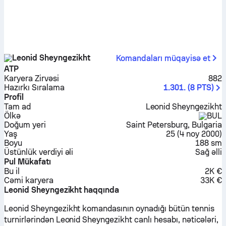
Leonid Sheyngezikht
Komandaları müqayisə et
ATP
Karyera Zirvəsi
882
Hazırkı Sıralama
1.301.
(
8
PTS
)
Profil
Tam ad
Leonid Sheyngezikht
Ölkə
BUL
Doğum yeri
Saint Petersburg, Bulgaria
Yaş
25
(
4 noy 2000
)
Boyu
188 sm
Üstünlük verdiyi əli
Sağ əlli
Pul Mükafatı
Bu il
2K €
Cəmi karyera
33K €
Leonid Sheyngezikht haqqında
Leonid Sheyngezikht komandasının oynadığı bütün tennis
turnirlərindən Leonid Sheyngezikht canlı hesabı, nəticələri,