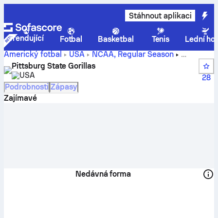
Stáhnout aplikaci
Trendující
Fotbal
Basketbal
Tenis
Lední ho
Americký fotbal
USA
NCAA, Regular Season
Pittsburg State Gorillas - skóre, rozpis, soupiska, hráči a
Pittsburg State Gorillas
umístění.
USA
28
Podrobnosti
Zápasy
Zajímavé
Nedávná forma