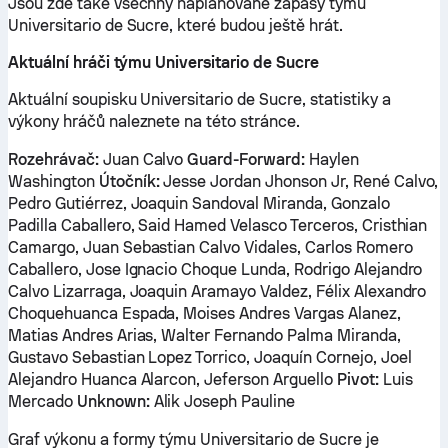
Jsou zde také všechny naplánované zápasy týmu
Universitario de Sucre, které budou ještě hrát.
Aktuální hráči týmu Universitario de Sucre
Aktuální soupisku Universitario de Sucre, statistiky a
výkony hráčů naleznete na této stránce.
Rozehrávač:
Juan Calvo
Guard-Forward:
Haylen
Washington
Útočník:
Jesse Jordan Jhonson Jr, René Calvo,
Pedro Gutiérrez, Joaquin Sandoval Miranda, Gonzalo
Padilla Caballero, Said Hamed Velasco Terceros, Cristhian
Camargo, Juan Sebastian Calvo Vidales, Carlos Romero
Caballero, Jose Ignacio Choque Lunda, Rodrigo Alejandro
Calvo Lizarraga, Joaquin Aramayo Valdez, Félix Alexandro
Choquehuanca Espada, Moises Andres Vargas Alanez,
Matias Andres Arias, Walter Fernando Palma Miranda,
Gustavo Sebastian Lopez Torrico, Joaquín Cornejo, Joel
Alejandro Huanca Alarcon, Jeferson Arguello
Pivot:
Luis
Mercado
Unknown:
Alik Joseph Pauline
Graf výkonu a formy týmu Universitario de Sucre je