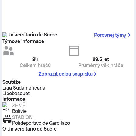
Universitario de Sucre
Porovnej týmy
Týmové informace
24
29.5
let
Celkem hráčů
Průměrný věk hráče
Zobrazit celou soupisku
Soutěže
Liga Sudamericana
Libobasquet
Informace
ZEMĚ
Bolívie
STADION
Polideportivo de Garcilazo
O Universitario de Sucre