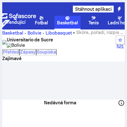
Stáhnout aplikaci
Trendující
Fotbal
Basketbal
Tenis
Lední ho
Skóre, pořadí, rozpis a
Basketbal
Bolívie
Libobasquet
hráči týmu Universitario de Sucre
Universitario de Sucre
Bolívie
521
Přehled
Zápasy
Soupiska
Zajímavé
Nedávná forma