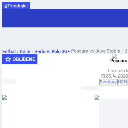
Trendující
Pescara
vs
Juve Stabia
– ž
Fotbal
Itálie
Serie B
,
Kolo 36
OBLÍBENÉ
Pescara
Lorenzo I
25. 4. 202
Sestavy
H2H