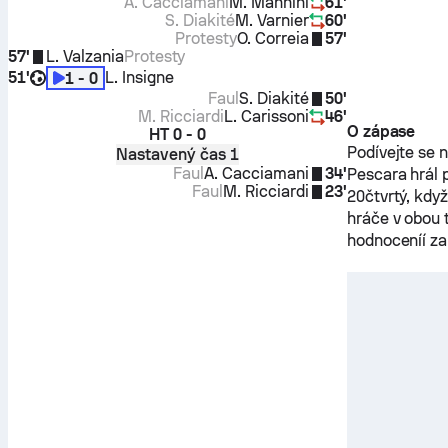
A. Cacciamani
M. Mannini
61'
S. Diakité
M. Varnier
60'
Protesty
O. Correia
57'
57'
L. Valzania
Protesty
51'
L. Insigne
1 - 0
Faul
S. Diakité
50'
M. Ricciardi
L. Carissoni
46'
O zápase
HT
0 - 0
Podívejte se 
Nastavený čas 1
Faul
A. Cacciamani
34'
Pescara
hrál 
Faul
M. Ricciardi
23'
20čtvrtý, kdy
hráče v obou
hodnoceníí z