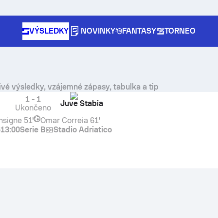
VÝSLEDKY
NOVINKY
FANTASY
TORNEO
ivé výsledky, vzájemné zápasy, tabulka a tip
1
-
1
Juve Stabia
Ukončeno
nsigne
51'
Omar Correia
61'
6
13:00
Serie B
Stadio Adriatico