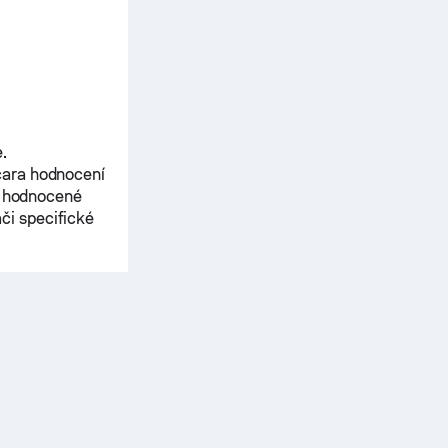
.
ara
hodnocení
pe hodnocené
či specifické