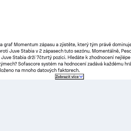
na graf Momentum zápasu a zjistěte, který tým právě dominuje
proti
Juve Stabia
v 2 zápasech tuto sezónu.
Momentálně,
Pesc
ž
Juve Stabia
drží 7čtvrtý pozici. Hledáte k zhodnocení nejlé
 týmech? Sofascore systém na hodnocení zadává každému hrá
aloženo na mnoho datových faktorech.
Zobrazit více