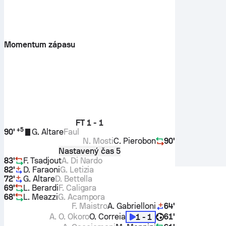
Momentum zápasu
FT
1 - 1
+
5
90'
G. Altare
Faul
N. Mosti
C. Pierobon
90'
Nastavený čas 5
83'
F. Tsadjout
A. Di Nardo
82'
D. Faraoni
G. Letizia
72'
G. Altare
D. Bettella
69'
L. Berardi
F. Caligara
68'
L. Meazzi
G. Acampora
F. Maistro
A. Gabrielloni
64'
A. O. Okoro
O. Correia
61'
1 - 1