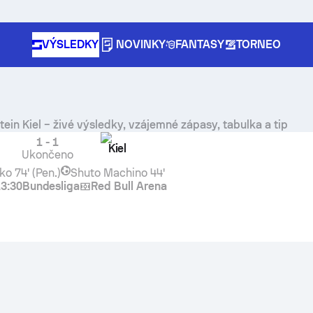
VÝSLEDKY
NOVINKY
FANTASY
TORNEO
tein Kiel
– živé výsledky, vzájemné zápasy, tabulka a tip
1
-
1
Kiel
Ukončeno
ko
74' (Pen.)
Shuto Machino
44'
3:30
Bundesliga
Red Bull Arena