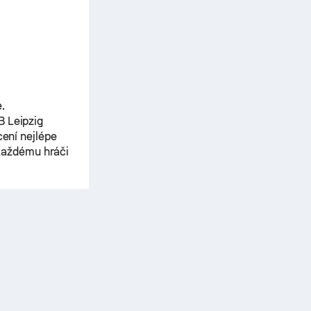
.
B Leipzig
cení nejlépe
každému hráči