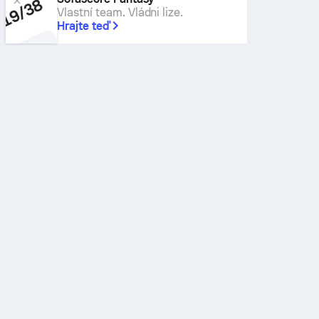
Vlastní team. Vládni lize.
Hrajte teď