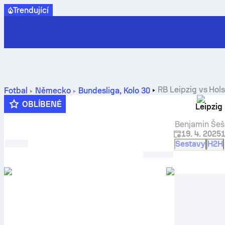
Trendující
RB Leipzig
vs
Hols
Fotbal
Německo
Bundesliga
,
Kolo 30
OBLÍBENÉ
Leipzig
Benjamin Šeš
19. 4. 2025
1
Sestavy
H2H