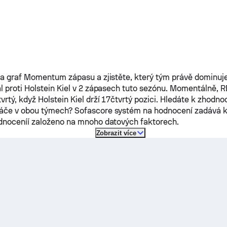
na graf Momentum zápasu a zjistěte, který tým právě dominuje
l proti
Holstein Kiel
v 2 zápasech tuto sezónu.
Momentálně,
R
vrtý, když
Holstein Kiel
drží 17čtvrtý pozici. Hledáte k zhodno
áče v obou týmech? Sofascore systém na hodnocení zadává 
dnoceníí založeno na mnoho datových faktorech.
Zobrazit více