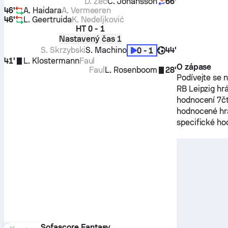
D. Zec
C. Johansson
66'
46'
A. Haidara
A. Vermeeren
46'
L. Geertruida
K. Nedeljković
HT
0 - 1
Nastavený čas 1
S. Skrzybski
S. Machino
44'
0 - 1
41'
L. Klostermann
Faul
O zápase
Faul
L. Rosenboom
28'
Podívejte se 
RB Leipzig
hrá
hodnocení 7čt
hodnocené hr
specifické ho
Sofascore Fantasy