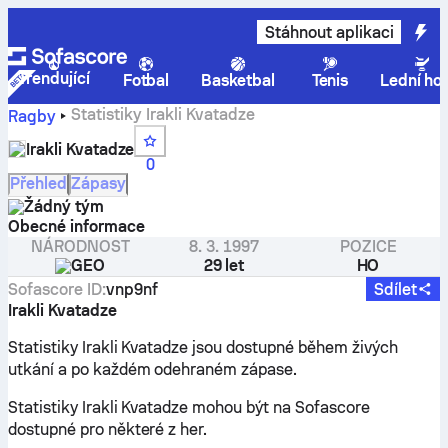
Stáhnout aplikaci
Trendující
Fotbal
Basketbal
Tenis
Lední ho
Statistiky Irakli Kvatadze
Ragby
Irakli Kvatadze
0
Přehled
Zápasy
Žádný tým
Obecné informace
NÁRODNOST
8. 3. 1997
POZICE
GEO
29 let
HO
Sofascore ID
:
vnp9nf
Sdílet
Irakli Kvatadze
Statistiky Irakli Kvatadze jsou dostupné během živých
utkání a po každém odehraném zápase.
Statistiky Irakli Kvatadze mohou být na Sofascore
dostupné pro některé z her.