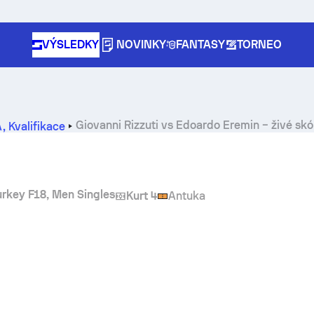
VÝSLEDKY
NOVINKY
FANTASY
TORNEO
Giovanni Rizzuti
vs
Edoardo Eremin
– živé skó
A
,
Kvalifikace
urkey F18, Men Singles
Kurt 4
Antuka