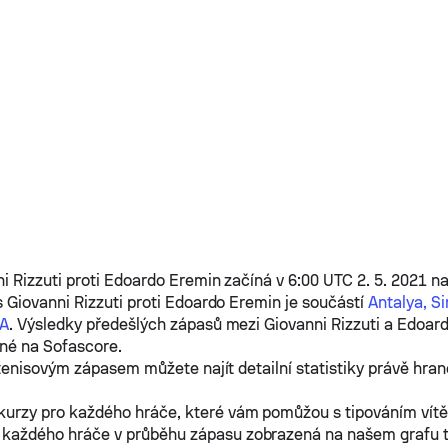
i Rizzuti
proti
Edoardo Eremin
začíná v 6:00 UTC 2. 5. 2021 na
s
Giovanni Rizzuti
proti
Edoardo Eremin
je součástí
Antalya, Si
8A
. Výsledky předešlých zápasů mezi
Giovanni Rizzuti
a
Edoard
né na Sofascore.
tenisovým zápasem můžete najít detailní statistiky právě hra
kurzy pro každého hráče, které vám pomůžou s tipováním vít
 každého hráče v průběhu zápasu zobrazená na našem grafu 