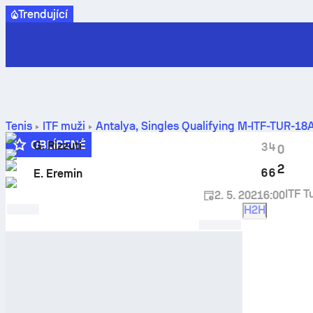
Trendující
Tenis
ITF muži
Antalya, Singles Qualifying M-ITF-TUR-18
výsledků
OBLÍBENÉ
G. Rizzuti
3
4
0
2
6
6
E. Eremin
ITF T
2. 5. 2021
6:00
H2H