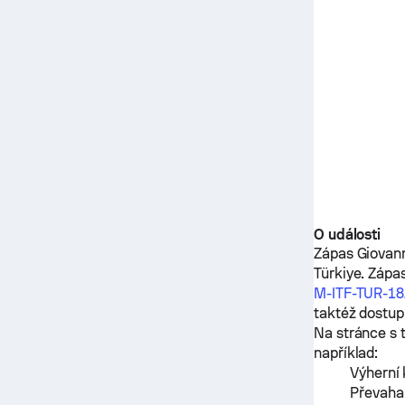
O události
Zápas
Giovann
Türkiye. Zápa
M-ITF-TUR-1
taktéž dostup
Na stránce s 
například:
Výherní 
Převaha