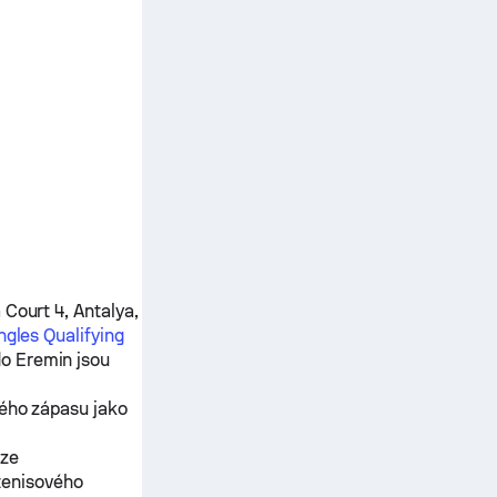
 Court 4, Antalya,
ngles Qualifying
o Eremin
jsou
ného zápasu jako
ěze
tenisového