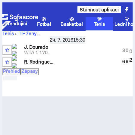
Stáhnout aplikaci
Trendující
Fotbal
Basketbal
Tenis
Lední ho
Tenis
ITF ženy
Campos Do Jordao, Singles Qualifying W-C25-BRA-06A
24. 7. 2016
15:30
Jennifer Dourado
vs
R. Rodrigues Dos Santos
– živé
J. Dourado
skóre a porovnání výsledků
3
0
0
WTA 1 170.
2
6
6
R. Rodrigues Dos Santos
Přehled
Zápasy