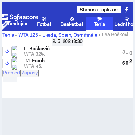
Stáhnout aplikaci
Trendující
Fotbal
Basketbal
Tenis
Lední ho
Lea Bošković
Tenis
WTA 125
Lleida, Spain
,
Osmifinále
vs
Magdalena Frech
– živé skóre a porovnání výsledků
2. 5. 2024
8:30
L. Bošković
3
1
0
WTA 324.
M. Frech
2
6
6
WTA 45.
4
Přehled
Zápasy