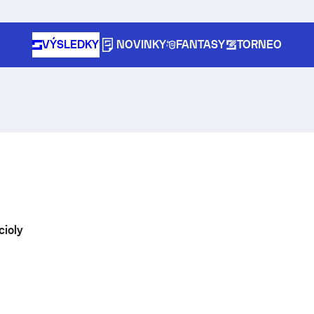
VÝSLEDKY
NOVINKY
FANTASY
TORNEO
cioly