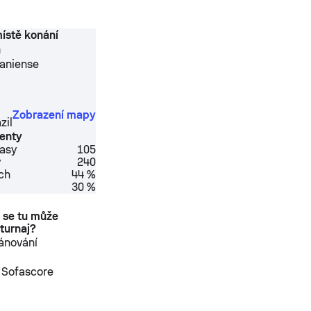
ístě konání
m
ianiense
Zobrazení mapy
zil
enty
asy
105
y
240
ch
44 %
30 %
e se tu může
 turnaj?
lánování
a Sofascore