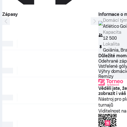
Zápasy
Informace o m
Domácí tý
Atlético Go
Kapacita
12 500
Lokalita
Goiânia
,
Bra
Důležité mom
Odehrané záp
Vstřelené gól
Výhry domácí
Remízy
Věděli jste, ž
zobrazit i váš
Nástroj pro p
turnajů
Viditelnost n