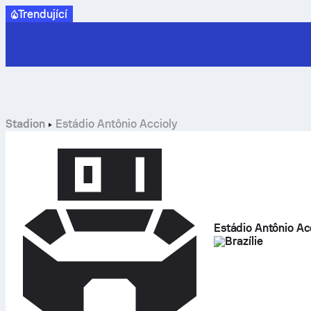
Trendující
Stadion
Estádio Antônio Accioly
Estádio Antônio Ac
Brazílie