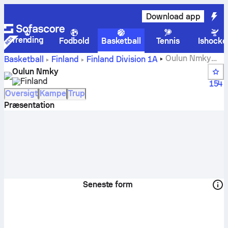
Download app
Trending
Fodbold
Basketball
Tennis
Ishocke
Oulun Nmky
Basketball
Finland
Finland Division 1A
score, stillinger, kampplan og spillere
Oulun Nmky
Finland
154
Oversigt
Kampe
Trup
Præsentation
Seneste form