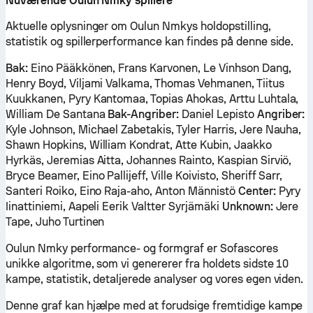
Nuværende Oulun Nmky spillere
Aktuelle oplysninger om Oulun Nmkys holdopstilling,
statistik og spillerperformance kan findes på denne side.
Bak:
Eino Pääkkönen, Frans Karvonen, Le Vinhson Dang,
Henry Boyd, Viljami Valkama, Thomas Vehmanen, Tiitus
Kuukkanen, Pyry Kantomaa, Topias Ahokas, Arttu Luhtala,
William De Santana
Bak-Angriber:
Daniel Lepisto
Angriber:
Kyle Johnson, Michael Zabetakis, Tyler Harris, Jere Nauha,
Shawn Hopkins, William Kondrat, Atte Kubin, Jaakko
Hyrkäs, Jeremias Aitta, Johannes Rainto, Kaspian Sirviö,
Bryce Beamer, Eino Pallijeff, Ville Koivisto, Sheriff Sarr,
Santeri Roiko, Eino Raja-aho, Anton Männistö
Center:
Pyry
Iinattiniemi, Aapeli Eerik Valtter Syrjämäki
Unknown:
Jere
Tape, Juho Turtinen
Oulun Nmky performance- og formgraf er Sofascores
unikke algoritme, som vi genererer fra holdets sidste 10
kampe, statistik, detaljerede analyser og vores egen viden.
Denne graf kan hjælpe med at forudsige fremtidige kampe