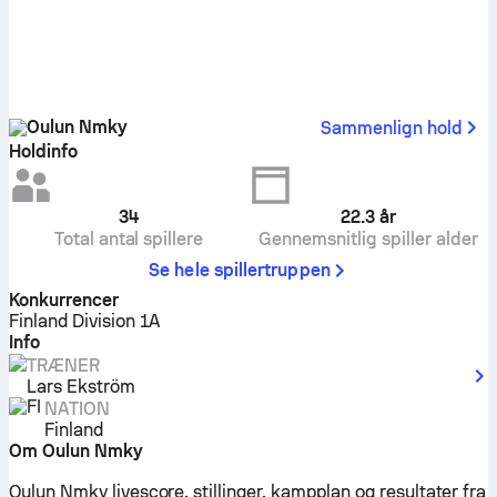
Oulun Nmky
Sammenlign hold
Holdinfo
34
22.3
år
Total antal spillere
Gennemsnitlig spiller alder
Se hele spillertruppen
Konkurrencer
Finland Division 1A
Info
TRÆNER
Lars Ekström
NATION
Finland
Om Oulun Nmky
Oulun Nmky livescore, stillinger, kampplan og resultater fra