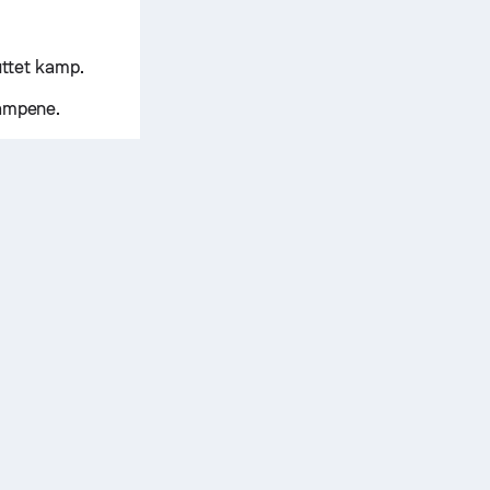
uttet kamp.
kampene.