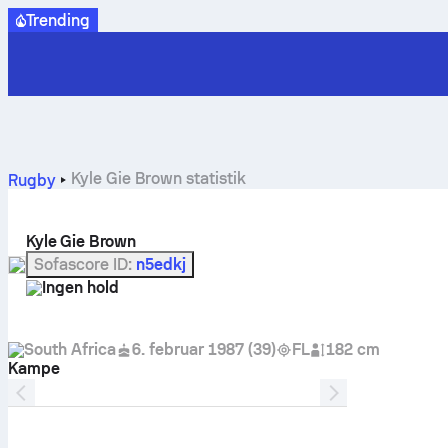
Trending
Kyle Gie Brown statistik
Rugby
Kyle Gie Brown
Sofascore ID
:
n5edkj
Ingen hold
South Africa
6. februar 1987
(
39
)
FL
182 cm
Kampe