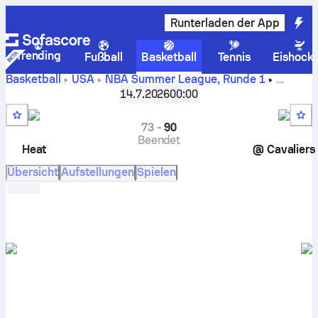
Runterladen der App
Trending
Fußball
Basketball
Tennis
Eishock
Basketball
USA
NBA Summer League
,
Runde 1
Cleveland Cavaliers gegen Miami Heat Live-Ergebnisse,
14.7.2026
00:00
Direktvergleiche, Planung, Vorhersagen und Statistiken
73
-
90
Beendet
Heat
@
Cavaliers
Übersicht
Aufstellungen
Spielen