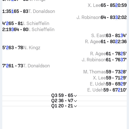
X. Lee
65 - 85
0:59
2
1:35
65 - 83
T. Donaldson
1
J. Robinson
64 - 83
2:02
3
4'
65 - 81
I. Schieffelin
2
2:19
64 - 80
I. Schieffelin
3
S. East
63 - 81
4'
3
R. Agee
61 - 80
2:36
2
5'
63 - 78
N. Kingz
2
R. Agee
61 - 78
5'
2
J. Robinson
61 - 76
7'
3
7'
61 - 73
T. Donaldson
2
M. Thomas
59 - 73
8'
2
X. Lee
59 - 71
9'
2
E. Udeh
59 - 69
9'
2
E. Udeh
59 - 67
10'
2
Q3
59 - 65
Q2
36 - 47
Q1
20 - 21