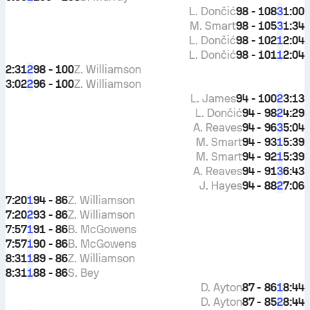
L. Dončić
98 - 108
1:00
3
M. Smart
98 - 105
1:34
3
L. Dončić
98 - 102
2:04
1
L. Dončić
98 - 101
2:04
1
2:31
98 - 100
Z. Williamson
2
3:02
96 - 100
Z. Williamson
2
L. James
94 - 100
3:13
2
L. Dončić
94 - 98
4:29
2
A. Reaves
94 - 96
5:04
3
M. Smart
94 - 93
5:39
1
M. Smart
94 - 92
5:39
1
A. Reaves
94 - 91
6:43
3
J. Hayes
94 - 88
7:06
2
7:20
94 - 86
Z. Williamson
1
7:20
93 - 86
Z. Williamson
2
7:57
91 - 86
B. McGowens
1
7:57
90 - 86
B. McGowens
1
8:31
89 - 86
Z. Williamson
1
8:31
88 - 86
S. Bey
1
D. Ayton
87 - 86
8:44
1
D. Ayton
87 - 85
8:44
2