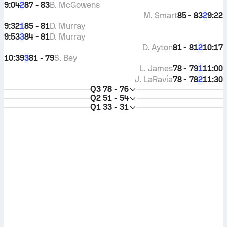
9:04
87 - 83
B. McGowens
2
M. Smart
85 - 83
9:22
2
9:32
85 - 81
D. Murray
1
9:53
84 - 81
D. Murray
3
D. Ayton
81 - 81
10:17
2
10:39
81 - 79
S. Bey
3
L. James
78 - 79
11:00
1
J. LaRavia
78 - 78
11:30
2
Q3
78 - 76
Q2
51 - 54
Q1
33 - 31