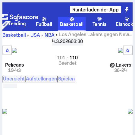
Runterladen der App
Trending
Fußball
Basketball
Tennis
Eishock
Los Angeles Lakers gegen New
Basketball
USA
NBA
Orleans Pelicans Live-Ergebnisse, Direktvergleiche,
4.3.2026
03:30
Planung, Vorhersagen und Statistiken
101
-
110
Beendet
Pelicans
@
Lakers
19-43
36-24
Übersicht
Aufstellungen
Spielen