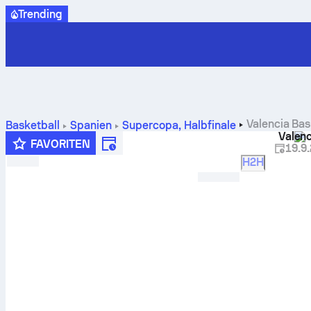
Trending
Valencia Bas
Basketball
Spanien
Supercopa
,
Halbfinale
Valenc
Vorhersagen und Statistiken
FAVORITEN
19.9
H2H