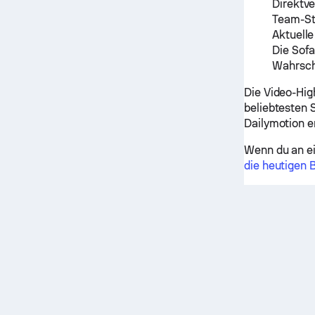
Direktve
Team-St
Aktuell
Die Sof
Wahrsch
Die Video-Hig
beliebtesten 
Dailymotion e
Wenn du an ei
die heutigen 