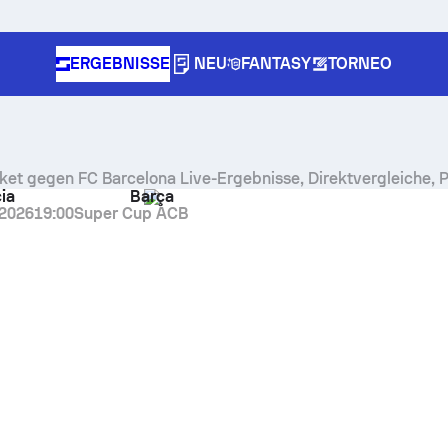
ERGEBNISSE
NEU
FANTASY
TORNEO
ket gegen FC Barcelona Live-Ergebnisse, Direktvergleiche, 
ia
Barça
.2026
19:00
Super Cup ACB