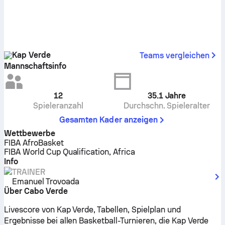
Kap Verde
Teams vergleichen
Mannschaftsinfo
12
35.1
Jahre
Spieleranzahl
Durchschn. Spieleralter
Gesamten Kader anzeigen
Wettbewerbe
FIBA AfroBasket
FIBA World Cup Qualification, Africa
Info
TRAINER
Emanuel Trovoada
Über Cabo Verde
Livescore von Kap Verde, Tabellen, Spielplan und
Ergebnisse bei allen Basketball-Turnieren, die Kap Verde