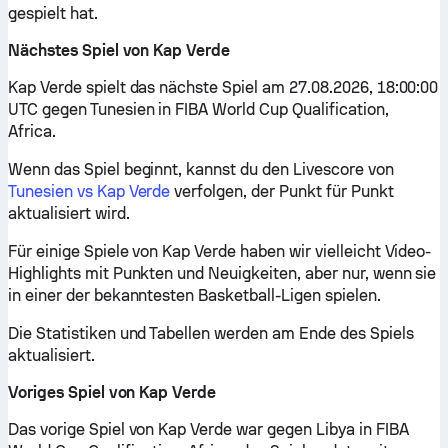
gespielt hat.
Nächstes Spiel von Kap Verde
Kap Verde spielt das nächste Spiel am 27.08.2026, 18:00:00
UTC gegen Tunesien in FIBA World Cup Qualification,
Africa.
Wenn das Spiel beginnt, kannst du den Livescore von
Tunesien vs Kap Verde
verfolgen, der Punkt für Punkt
aktualisiert wird.
Für einige Spiele von Kap Verde haben wir vielleicht Video-
Highlights mit Punkten und Neuigkeiten, aber nur, wenn sie
in einer der bekanntesten Basketball-Ligen spielen.
Die Statistiken und Tabellen werden am Ende des Spiels
aktualisiert.
Voriges Spiel von Kap Verde
Das vorige Spiel von Kap Verde war gegen Libya in FIBA