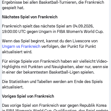
Ergebnisse bei allen Basketball-Turnieren, die Frankreich
gespielt hat.
Nächstes Spiel von Frankreich
Frankreich spielt das nächste Spiel am 04.09.2026,
19:00:00 UTC gegen Ungarn in FIBA Women's World Cup.
Wenn das Spiel beginnt, kannst du den Livescore von
Ungarn vs Frankreich
verfolgen, der Punkt für Punkt
aktualisiert wird.
Für einige Spiele von Frankreich haben wir vielleicht Video-
Highlights mit Punkten und Neuigkeiten, aber nur, wenn sie
in einer der bekanntesten Basketball-Ligen spielen.
Die Statistiken und Tabellen werden am Ende des Spiels
aktualisiert.
Voriges Spiel von Frankreich
Das vorige Spiel von Frankreich war gegen Republik Korea
in FIBA Women's World Cup, Qualification, das Spiel endete