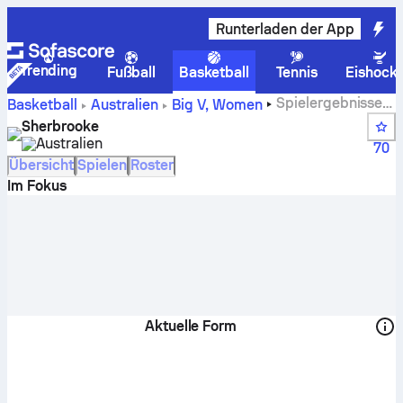
Runterladen der App
Trending
Fußball
Basketball
Tennis
Eishock
Spielergebnisse
Basketball
Australien
Big V, Women
von Sherbrooke, Tabellen, Spielplan und Spieler
Sherbrooke
Australien
70
Übersicht
Spielen
Roster
Im Fokus
Aktuelle Form