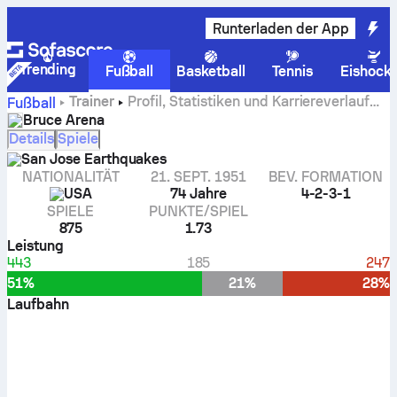
Runterladen der App
Trending
Fußball
Basketball
Tennis
Eishock
Trainer
Profil, Statistiken und Karriereverlauf
Fußball
von Bruce Arena
Bruce Arena
Details
Spiele
San Jose Earthquakes
NATIONALITÄT
21. SEPT. 1951
BEV. FORMATION
USA
74 Jahre
4-2-3-1
SPIELE
PUNKTE/SPIEL
875
1.73
Leistung
443
185
247
51%
21%
28%
Laufbahn