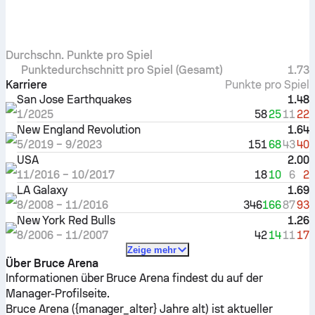
Durchschn. Punkte pro Spiel
Punktedurchschnitt pro Spiel (Gesamt)
1.73
Karriere
Punkte pro Spiel
San Jose Earthquakes
1.48
58
25
11
22
1/2025
New England Revolution
1.64
151
68
43
40
5/2019
–
9/2023
USA
2.00
18
10
6
2
11/2016
–
10/2017
LA Galaxy
1.69
346
166
87
93
8/2008
–
11/2016
New York Red Bulls
1.26
42
14
11
17
8/2006
–
11/2007
Zeige mehr
Über Bruce Arena
Informationen über Bruce Arena findest du auf der
Manager-Profilseite.
Bruce Arena ({manager_alter} Jahre alt) ist aktueller