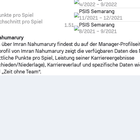
4/2022
–
9/2022
PSIS Semarang
nkte pro Spiel
11/2021
–
12/2021
hschnitt pro Spiel
PSIS Semarang
1.51
8/2021
–
9/2021
Nahumarury
 über Imran Nahumarury findest du auf der Manager-Profilsei
ofil von Imran Nahumarury zeigt die verfügbaren Daten des 
ttliche Punkte pro Spiel, Leistung seiner Karriereergebnisse
hieden/Niederlage), Karriereverlauf und spezifische Daten wie
„Zeit ohne Team“.