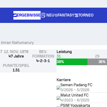
ERGEBNISSE
NEU
FANTASY
TORNEO
von Imran Nahumarury
ÄT
12. NOV. 1978
BEV.
Leistung
47 Jahre
FORMATION
31
29
4-2-3-1
38%
36%
PUNKTE/SPIEL
1.51
Karriere
Semen Padang FC
3/2026
–
5/2026
Malut United FC
4/2023
–
6/2025
PSIM Yogyakarta