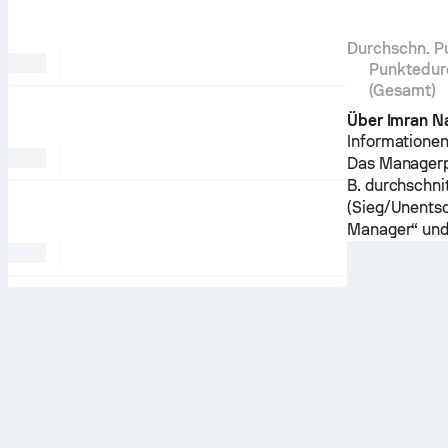
Durchschn. Pu
Punktedurc
(Gesamt)
Über Imran 
Informationen
Das Managerpr
B. durchschni
(Sieg/Unentsc
Manager“ und 