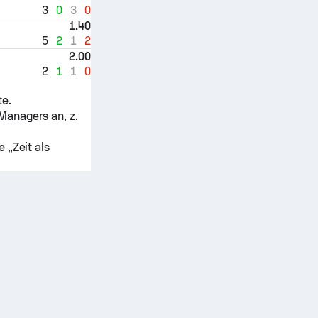
3
0
3
0
1.40
5
2
1
2
2.00
2
1
1
0
te.
Managers an, z.
 „Zeit als