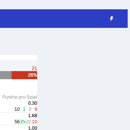
21
26%
Punkte pro Spiel
0.30
10
1
0
9
1.68
56
24
22
10
1.00