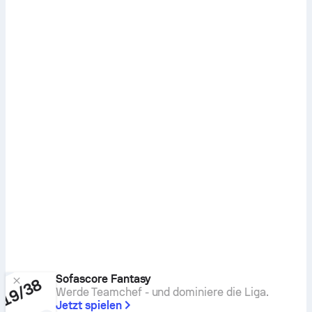
Sofascore Fantasy
Werde Teamchef - und dominiere die Liga.
Jetzt spielen