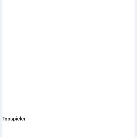
Topspieler