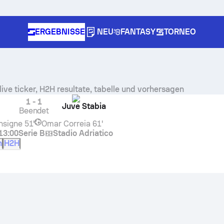
ERGEBNISSE
NEU
FANTASY
TORNEO
live ticker, H2H resultate, tabelle und vorhersagen
1
-
1
Juve Stabia
Beendet
nsigne
51'
Omar Correia
61'
13:00
Serie B
Stadio Adriatico
n
H2H