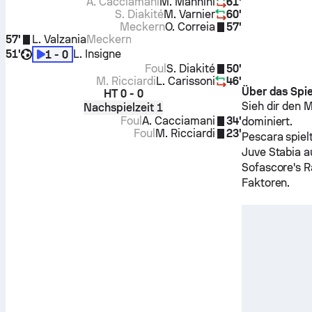
A. Cacciamani
M. Mannini
61'
S. Diakité
M. Varnier
60'
Meckern
O. Correia
57'
57'
L. Valzania
Meckern
51'
L. Insigne
1 - 0
Foul
S. Diakité
50'
M. Ricciardi
L. Carissoni
46'
Über das Spie
HT
0 - 0
Sieh dir den 
Nachspielzeit 1
Foul
A. Cacciamani
34'
dominiert.
Foul
M. Ricciardi
23'
Pescara
spiel
Juve Stabia
au
Sofascore's R
Faktoren.