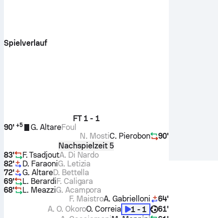
Spielverlauf
FT
1 - 1
+
5
90'
G. Altare
Foul
N. Mosti
C. Pierobon
90'
Nachspielzeit 5
83'
F. Tsadjout
A. Di Nardo
82'
D. Faraoni
G. Letizia
72'
G. Altare
D. Bettella
69'
L. Berardi
F. Caligara
68'
L. Meazzi
G. Acampora
F. Maistro
A. Gabrielloni
64'
A. O. Okoro
O. Correia
61'
1 - 1