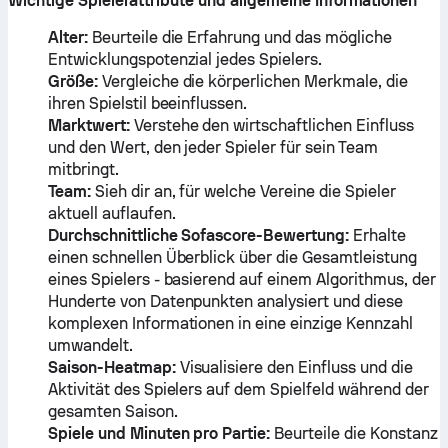
Wichtige Spielerattribute und allgemeine Informationen
Alter:
Beurteile die Erfahrung und das mögliche
Entwicklungspotenzial jedes Spielers.
Größe:
Vergleiche die körperlichen Merkmale, die
ihren Spielstil beeinflussen.
Marktwert:
Verstehe den wirtschaftlichen Einfluss
und den Wert, den jeder Spieler für sein Team
mitbringt.
Team:
Sieh dir an, für welche Vereine die Spieler
aktuell auflaufen.
Durchschnittliche Sofascore-Bewertung:
Erhalte
einen schnellen Überblick über die Gesamtleistung
eines Spielers - basierend auf einem Algorithmus, der
Hunderte von Datenpunkten analysiert und diese
komplexen Informationen in eine einzige Kennzahl
umwandelt.
Saison-Heatmap:
Visualisiere den Einfluss und die
Aktivität des Spielers auf dem Spielfeld während der
gesamten Saison.
Spiele und Minuten pro Partie:
Beurteile die Konstanz