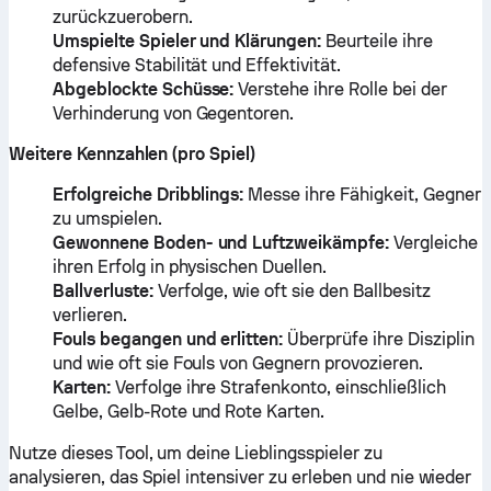
zurückzuerobern.
Umspielte Spieler und Klärungen:
Beurteile ihre
defensive Stabilität und Effektivität.
Abgeblockte Schüsse:
Verstehe ihre Rolle bei der
Verhinderung von Gegentoren.
Weitere Kennzahlen (pro Spiel)
Erfolgreiche Dribblings:
Messe ihre Fähigkeit, Gegner
zu umspielen.
Gewonnene Boden- und Luftzweikämpfe:
Vergleiche
ihren Erfolg in physischen Duellen.
Ballverluste:
Verfolge, wie oft sie den Ballbesitz
verlieren.
Fouls begangen und erlitten:
Überprüfe ihre Disziplin
und wie oft sie Fouls von Gegnern provozieren.
Karten:
Verfolge ihre Strafenkonto, einschließlich
Gelbe, Gelb-Rote und Rote Karten.
Nutze dieses Tool, um deine Lieblingsspieler zu
analysieren, das Spiel intensiver zu erleben und nie wieder