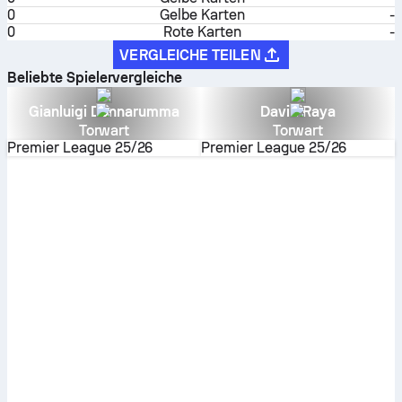
0
Gelbe Karten
-
0
Rote Karten
-
VERGLEICHE TEILEN
Beliebte Spielervergleiche
Gianluigi Donnarumma
David Raya
Torwart
Torwart
Premier League
25/26
Premier League
25/26