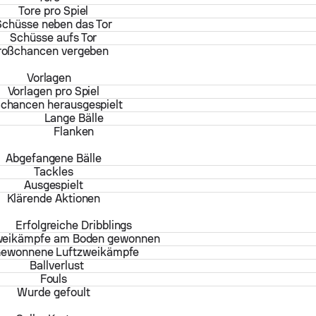
Tore pro Spiel
Schüsse neben das Tor
Schüsse aufs Tor
roßchancen vergeben
Vorlagen
Vorlagen pro Spiel
chancen herausgespielt
Lange Bälle
Flanken
Abgefangene Bälle
Tackles
Ausgespielt
Klärende Aktionen
Erfolgreiche Dribblings
weikämpfe am Boden gewonnen
ewonnene Luftzweikämpfe
Ballverlust
Fouls
Wurde gefoult