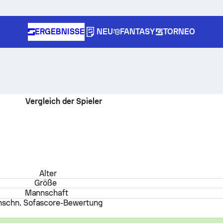
ERGEBNISSE
NEU
FANTASY
TORNEO
Vergleich der Spieler
Alter
Größe
Mannschaft
hschn. Sofascore-Bewertung