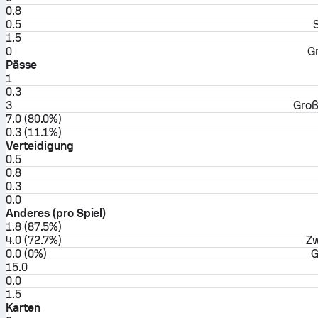
0.8
0.5
1.5
0
G
Pässe
1
0.3
3
Groß
7.0 (80.0%)
0.3 (11.1%)
Verteidigung
0.5
0.8
0.3
0.0
Anderes (pro Spiel)
1.8 (87.5%)
4.0 (72.7%)
Z
0.0 (0%)
G
15.0
0.0
1.5
Karten