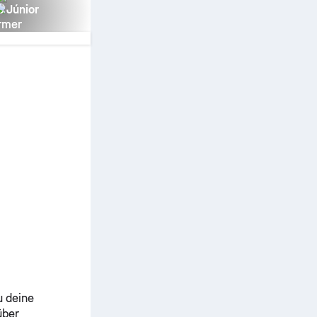
s Júnior
rmer
u deine
über