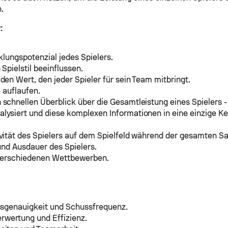
.
:
lungspotenzial jedes Spielers.
Spielstil beeinflussen.
den Wert, den jeder Spieler für sein Team mitbringt.
l auflaufen.
 schnellen Überblick über die Gesamtleistung eines Spielers -
lysiert und diese komplexen Informationen in eine einzige K
ivität des Spielers auf dem Spielfeld während der gesamten Sa
und Ausdauer des Spielers.
n verschiedenen Wettbewerben.
ssgenauigkeit und Schussfrequenz.
wertung und Effizienz.