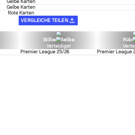
Gelbe Karten
Gelbe Karten
Rote Karten
VERGLEICHE TEILEN
William Saliba
Rúbe
Verteidiger
Verte
Premier League
25/26
Premier League