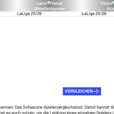
Lamine Yamal
Viníciu
Mittelfeldspieler
Stü
LaLiga
25/26
LaLiga
25/26
VERGLEICHEN
ennen: Das Sofascore-Spielervergleichstool. Damit kannst d
nst es auch nutzen, um die Leistung eines einzelnen Spielers 