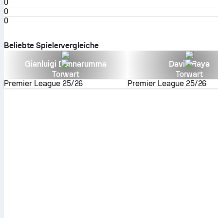
0
0
0
Beliebte Spielervergleiche
Gianluigi Donnarumma
David Raya
Torwart
Torwart
Premier League
25/26
Premier League
25/26