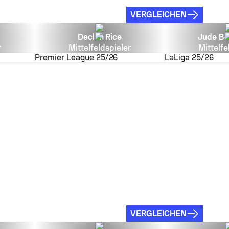
VERGLEICHEN
Declan Rice
Jude Be
r
Mittelfeldspieler
Mittelfe
Premier League
25/26
LaLiga
25/26
VERGLEICHEN