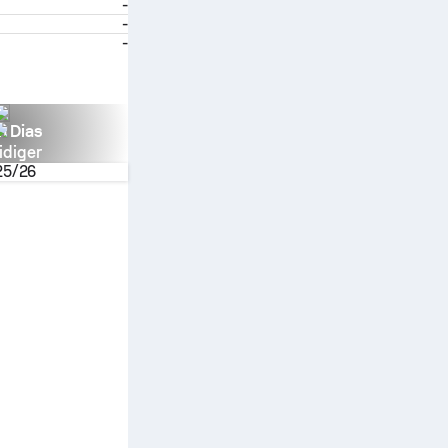
-
-
-
n Dias
idiger
25/26