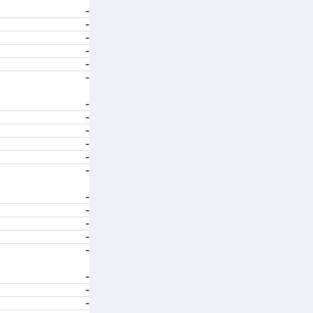
-
-
-
-
-
-
-
-
-
-
-
-
-
-
-
-
-
-
-
-