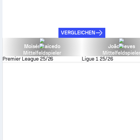
VERGLEICHEN
Moisés Caicedo
João Neves
Mittelfeldspieler
Mittelfeldspiele
Premier League
25/26
Ligue 1
25/26