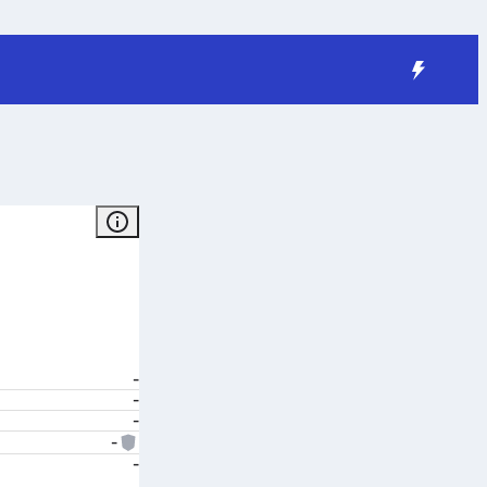
-
-
-
-
-