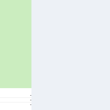
-
-
-