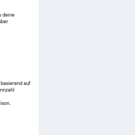
u deine
über
 basierend auf
ennzahl
ison.