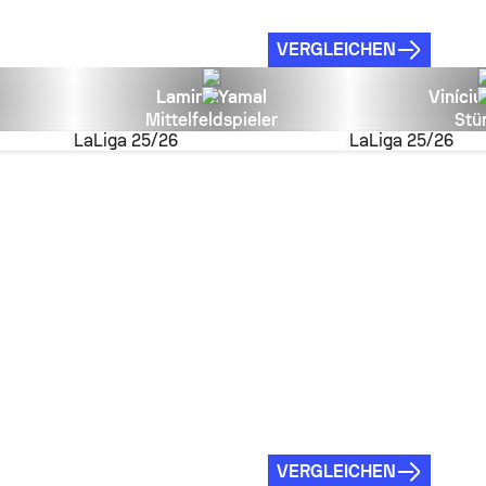
VERGLEICHEN
Lamine Yamal
Viníciu
Mittelfeldspieler
Stü
LaLiga
25/26
LaLiga
25/26
VERGLEICHEN