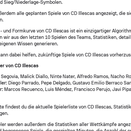
nd Sieg/Niederlage-Symbolen.
erdem alle geplanten Spiele von CD Illescas angezeigt, die si
n.
 - und Formkurve von CD Illescas ist ein einzigartiger Algorit
 wir aus den letzten 10 Spielen des Teams, Statistiken, detail
eigenen Wissen generieren.
kann dabei helfen, zukünftige Spiele von CD Illescas vorherzu
ler von CD Illescas
Segovia, Malick Diallo, Ninte Nater, Alfredo Ramos, Nacho R
ler:
Diego Parrado, Pepe Delgado, Gustavo Emilio Berraco Sa
r:
Marcos Recuenco, Luis Méndez, Francisco Perujo, Javi Pip
te findest du die aktuelle Spielerliste von CD Illescas, Statist
ngen.
eler werden außerdem die Statistiken aller Wettkämpfe angeze
 begonnenen Spiele, die gespielten Minuten, die Anzahl der er