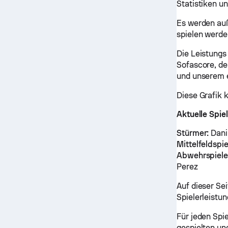
Statistiken u
Es werden auß
spielen werde
Die Leistungs
Sofascore, den
und unserem 
Diese Grafik 
Aktuelle Spie
Stürmer:
Dani 
Mittelfeldspie
Abwehrspiele
Perez
Auf dieser Sei
Spielerleistu
Für jeden Spi
gespielten und