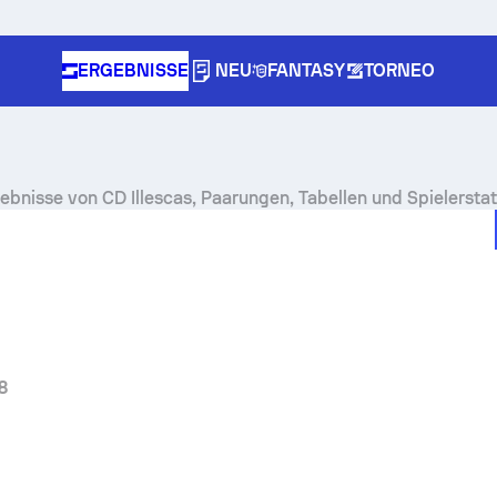
ERGEBNISSE
NEU
FANTASY
TORNEO
ebnisse von CD Illescas, Paarungen, Tabellen und Spielerstat
8