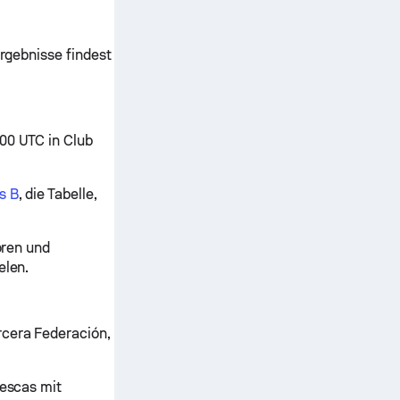
Ergebnisse findest
:00 UTC in Club
s B
, die Tabelle,
oren und
elen.
rcera Federación,
lescas mit