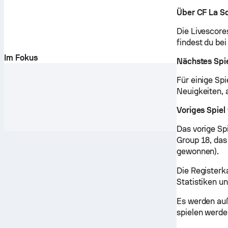
Über CF La S
Die Livescore
findest du be
Im Fokus
Nächstes Spie
Für einige Spi
Neuigkeiten, 
Voriges Spiel
Das vorige Sp
Group 18, das 
gewonnen).
Die Registerk
Statistiken u
Es werden auß
spielen werde