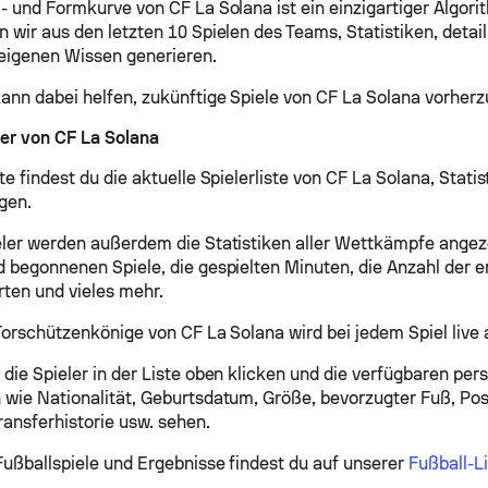
 - und Formkurve von CF La Solana ist ein einzigartiger Algor
 wir aus den letzten 10 Spielen des Teams, Statistiken, detail
eigenen Wissen generieren.
kann dabei helfen, zukünftige Spiele von CF La Solana vorher
ler von CF La Solana
te findest du die aktuelle Spielerliste von CF La Solana, Stati
ngen.
eler werden außerdem die Statistiken aller Wettkämpfe angeze
 begonnenen Spiele, die gespielten Minuten, die Anzahl der er
rten und vieles mehr.
Torschützenkönige von CF La Solana wird bei jedem Spiel live a
 die Spieler in der Liste oben klicken und die verfügbaren per
 wie Nationalität, Geburtsdatum, Größe, bevorzugter Fuß, Posi
ransferhistorie usw. sehen.
Fußballspiele und Ergebnisse findest du auf unserer
Fußball-L