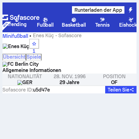
Runterladen der App
Trending
Fußball
Basketball
Tennis
Eishock
Enes Küç - Sofascore
Minifußball
Enes Küç
1
Übersicht
Spiele
FC Berlin City
Allgemeine Informationen
NATIONALITÄT
28. NOV. 1996
POSITION
GER
29 Jahre
OF
Sofascore ID
:
u5d47e
Teilen Sie