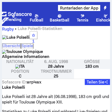
Runterladen der App
Trending
Fußball
Basketball
Tennis
Eishock
Luke Polselli-Statistiken
Rugby
Luke Polselli
1
Übersicht
Spiele
Toulouse Olympique
Allgemeine Informationen
NATIONALITÄT
6. AUG. 1998
GRÖSSE
ITA
28 Jahre
183 cm
POSITION
TRIKOTNUMMER
C
25
Sofascore ID
:
wrp4wx
Teilen Sie
Luke Polselli
Luke Polselli ist 28 Jahre alt (06.08.1998), 183 cm groß und
spielt für Toulouse Olympique XIII.
Statistiken zu Luke Polselli sind während Live-Spielen und