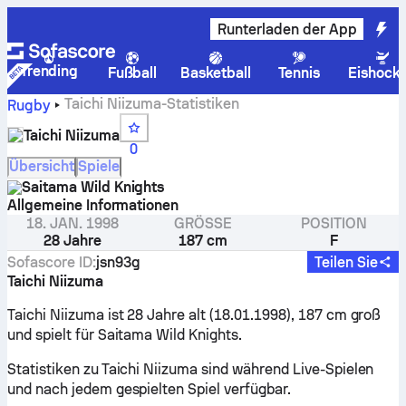
Runterladen der App
Trending
Fußball
Basketball
Tennis
Eishock
Taichi Niizuma-Statistiken
Rugby
Taichi Niizuma
0
Übersicht
Spiele
Saitama Wild Knights
Allgemeine Informationen
18. JAN. 1998
GRÖSSE
POSITION
28 Jahre
187 cm
F
Sofascore ID
:
jsn93g
Teilen Sie
Taichi Niizuma
Taichi Niizuma ist 28 Jahre alt (18.01.1998), 187 cm groß
und spielt für Saitama Wild Knights.
Statistiken zu Taichi Niizuma sind während Live-Spielen
und nach jedem gespielten Spiel verfügbar.