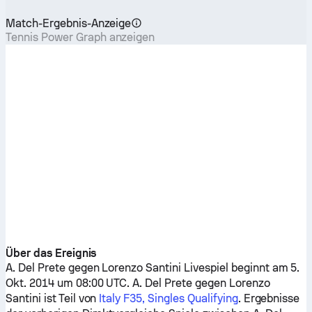
Match-Ergebnis-Anzeige
Tennis Power Graph anzeigen
Über das Ereignis
A. Del Prete
gegen
Lorenzo Santini
Livespiel beginnt am 5.
Okt. 2014 um 08:00 UTC.
A. Del Prete
gegen
Lorenzo
Santini
ist Teil von
Italy F35, Singles Qualifying
. Ergebnisse