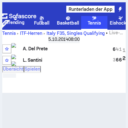
Runterladen der App
Trending
Fußball
Basketball
Tennis
Eishock
Live-
Tennis
ITF-Herren
Italy F35, Singles Qualifying
Punktestand und H2H-Ergebnisse für
A. Del Prete
gegen
5.10.2014
08:00
Lorenzo Santini
A. Del Prete
6
4
1
1
2
3
6
6
L. Santini
Übersicht
Spielen